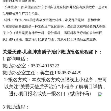
能在原地长出新的肿瘤。
·
长期生存： 如果能在首次治疗时实现完全切除并配合有效的放疗，患者可
以获得长期生存甚至治愈。
·
转移： 约
5%-20%
的患者会发生远处转移，常见部位是肺、肝和骨骼。
7.
重要提醒脊索瘤是一种复杂且罕见的疾病，强烈建议在有经验的大型医
疗中心（通常是拥有神经外科、骨肿瘤科、病理科和放疗科的多学科团
队）进行诊治。首次治疗的成功与否，对患者的长期预后至关重要。
关爱天使
-
儿童肿瘤质子治疗救助报名流程如下：
1
·咨询电话：
救助办公室：
0533-4916222
救助办公室主任：蒋主任
13805334429
2
·报名方式：本次报名方式仅限线上小程序，您可
以关注“关爱天使质子治疗”小程序了解项目详情，
进行项目报名或统一报名口（微信扫码）：
3
·救助流程：