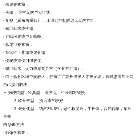
·
颅底脊索瘤：
·
头痛： 最常见的早期症状。
·
复视（看东西重影）： 压迫到控制眼球运动的神经。
·
面部麻木或疼痛。
·
吞咽困难或声音嘶哑。
·
骶尾部脊索瘤：
·
持续性下背痛或尾骨痛。
·
便秘或排便习惯改变。
·
腿部麻木、无力或感觉异常（坐骨神经痛）。
·
由于骶骨区域空间较大，肿瘤往往能长得很大才被发现，有时患者甚至能
自己摸到肿块。
三
病理类型
1.
经典型： 最常见，生长相对缓慢。
2.
软骨样型： 预后通常较好。
3.
去分化型： 约占
2%-8%
，恶性程度高，生长快，容易转移，预后
最差。
四
诊断方法
·
影像学检查：