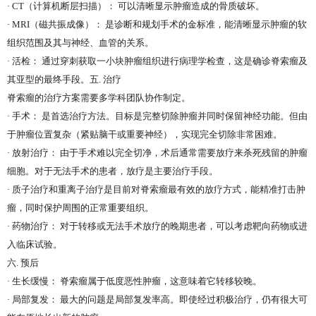
· CT
（计算机断层扫描）： 可以清晰显示肿瘤造成的骨质破坏。
· MRI
（磁共振成像）： 是诊断和规划手术的金标准，能清晰显示肿瘤的软
组织范围及其与神经、血管的关系。
·
活检： 通过穿刺获取一小块肿瘤组织进行病理学检查，这是确诊脊索瘤及
其亚型的最终手段。五
.
治疗
脊索瘤的治疗方案需要多学科团队协作制定。
·
手术： 是首选治疗方法。目标是完整切除肿瘤并同时保留神经功能。但由
于肿瘤位置复杂（紧贴脑干或重要神经），实现完全切除非常困难。
·
放射治疗： 由于手术难以完全切净，术后通常需要放疗来杀死残留的肿瘤
细胞。对于无法手术的患者，放疗是主要治疗手段。
·
质子治疗和重离子治疗是目前对脊索瘤最有效的放疗方式，能精准打击肿
瘤，同时保护周围的正常重要组织。
·
药物治疗： 对于转移或无法手术放疗的晚期患者，可以考虑靶向药物或进
入临床试验。
六
.
预后
·
生长缓慢： 脊索瘤属于低度恶性肿瘤，这意味着它转移较晚。
·
局部复发： 最大的问题是局部复发率高。即使经过积极治疗，仍有很大可