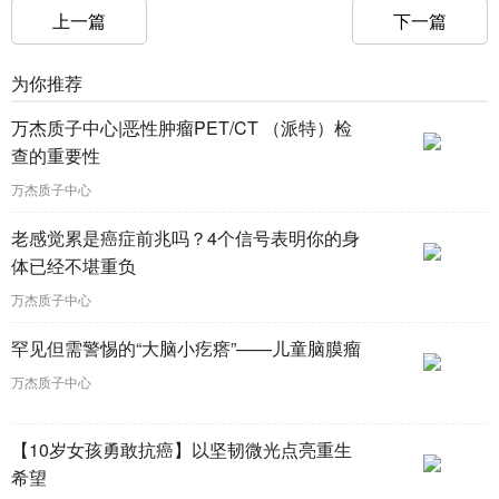
上一篇
下一篇
为你推荐
万杰质子中心|恶性肿瘤PET/CT （派特）检
查的重要性
万杰质子中心
老感觉累是癌症前兆吗？4个信号表明你的身
体已经不堪重负
万杰质子中心
罕见但需警惕的“大脑小疙瘩”——儿童脑膜瘤
万杰质子中心
【10岁女孩勇敢抗癌】以坚韧微光点亮重生
希望