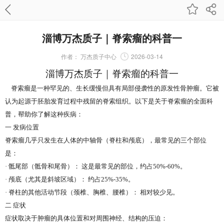
淄博万杰质子｜脊索瘤的科普一
作者：
万杰质子中心
2026-03-14
淄博万杰质子｜
脊索瘤的科普一
脊索瘤是一种罕见的、生长缓慢但具有局部侵袭性的原发性骨肿瘤。它被
认为起源于胚胎发育过程中残留的脊索组织。以下是关于脊索瘤的全面科
普，帮助你了解这种疾病：
一
发病位置
脊索瘤几乎只发生在人体的中轴骨（脊柱和颅底），最常见的三个部位
是：
·
骶尾部（骶骨和尾骨）： 这是最常见的部位，约占
50%-60%
。
·
颅底（尤其是斜坡区域）： 约占
25%-35%
。
·
脊柱的其他活动节段（颈椎、胸椎、腰椎）： 相对较少见。
二
症状
症状取决于肿瘤的具体位置和对周围神经、结构的压迫：