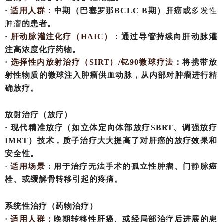
· 适用人群：
中期（巴塞罗那
BCLC B期）肝癌或
多发性
肿瘤
的患者。
· 肝动脉灌注化疗（HAIC）：
通过导管持续向肝动脉灌
注高浓度化疗药物。
· 选择性内放射治疗（SIRT）/钇90微球疗法：
将携带放
射性物质的微球注入肿瘤供血动脉，从内部对肿瘤进行精
确放疗。
放射治疗（放疗）
· 现代精准放疗（如立体定向体部放疗SBRT、调强放疗
IMRT）技术，质子治疗大大提高了对肝癌的放疗效果和
安全性。
· 适用场景：
用于治疗无法手术的孤立性肿瘤、门静脉癌
栓、或缓解骨转移引起的疼痛。
系统性治疗（药物治疗）
· 适用人群：
晚期转移性肝癌、或经局部治疗后进展的患