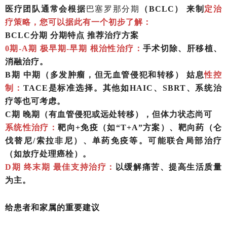
医疗团队通常会根据
巴塞罗那分期
（
BCLC） 来制
定治
疗策略，您可以据此有一个初步了解：
BCLC分期 分期特点 推荐治疗方案
0期-A期 极早期-早期 根治性治疗：
手术切除、肝移植、
消融治疗。
B期 中期（多发肿瘤，但无血管侵犯和转移） 姑息
性控
制：
TACE是标准选择。其他如HAIC、SBRT、系统治
疗等也可考虑。
C期 晚期（有血管侵犯或远处转移），但体力状态尚可
系统性治疗：
靶向
+免疫（如“T+A”方案）、靶向药（仑
伐替尼/索拉非尼）、单药免疫等。可能联合局部治疗
（如放疗处理癌栓）。
D期 终末期 最佳支持治疗：
以缓解痛苦、提高生活质量
为主。
给患者和家属的重要建议