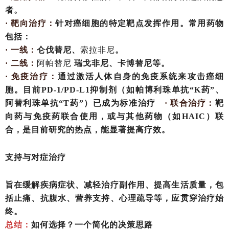
者。
· 靶向治疗：
针对癌细胞的特定靶点发挥作用。常用药物
包括：
· 一线：
仑伐替尼、
索拉非尼
。
· 二线：
阿帕替尼
瑞戈非尼、卡博替尼等。
· 免疫治疗：
通过激活人体自身的免疫系统来攻击癌细
胞。目前
PD-1/PD-L1抑制剂（如帕博利珠单抗“K药”、
阿替利珠单抗“T药”）已成为标准治疗
· 联合治疗：
靶
向药与免疫药联合使用，或与其他药物（如
HAIC）联
合，是目前研究的热点，能显著提高疗效。
支持与对症治疗
旨在缓解疾病症状、减轻治疗副作用、提高生活质量，包
括止痛、抗腹水、营养支持、心理疏导等，应贯穿治疗始
终。
总结：
如何选择？一个简化的决策思路